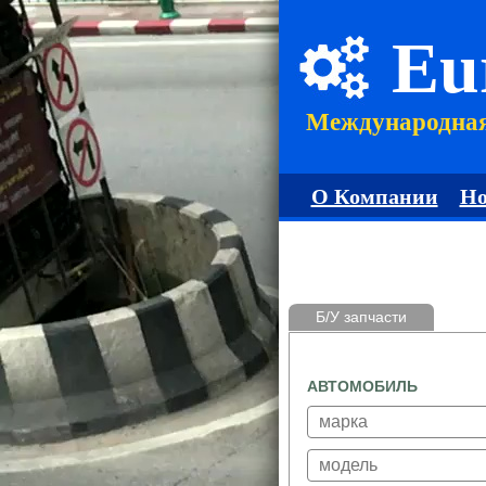
Eu
Международна
О Компании
Но
Б/У запчасти
АВТОМОБИЛЬ