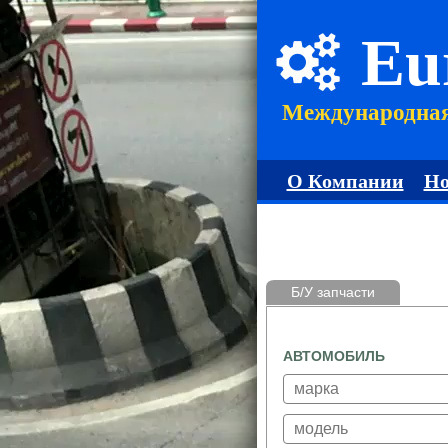
Eu
Международна
О Компании
Но
Б/У запчасти
АВТОМОБИЛЬ