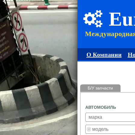
Eu
Международна
О Компании
Но
Б/У запчасти
АВТОМОБИЛЬ