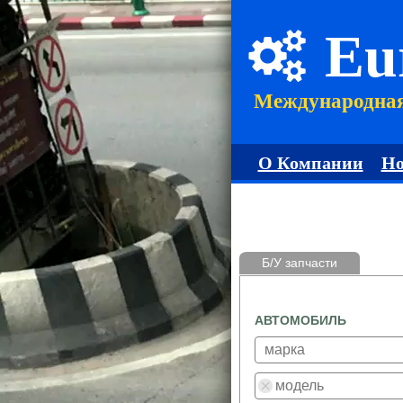
Eu
Международна
О Компании
Но
Б/У запчасти
АВТОМОБИЛЬ