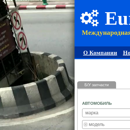
Eu
Международна
О Компании
Но
Б/У запчасти
АВТОМОБИЛЬ