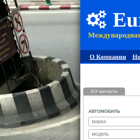
Eu
Международна
О Компании
Но
Б/У запчасти
АВТОМОБИЛЬ