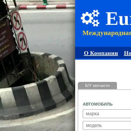
Eu
Международна
О Компании
Но
Б/У запчасти
АВТОМОБИЛЬ