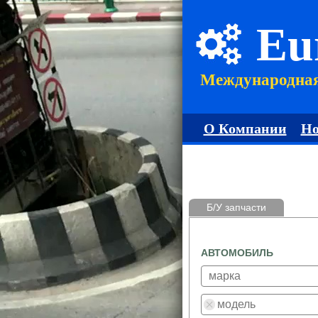
Eu
Международна
О Компании
Но
Б/У запчасти
АВТОМОБИЛЬ