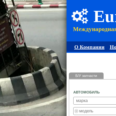
Eu
Международна
О Компании
Но
Б/У запчасти
АВТОМОБИЛЬ