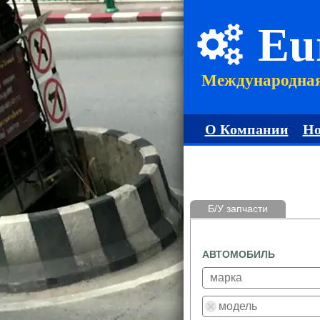
Eu
Международна
О Компании
Но
Б/У запчасти
АВТОМОБИЛЬ