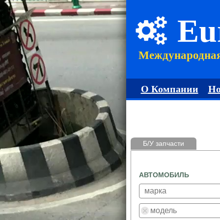
Eu
Международна
О Компании
Но
Б/У запчасти
АВТОМОБИЛЬ