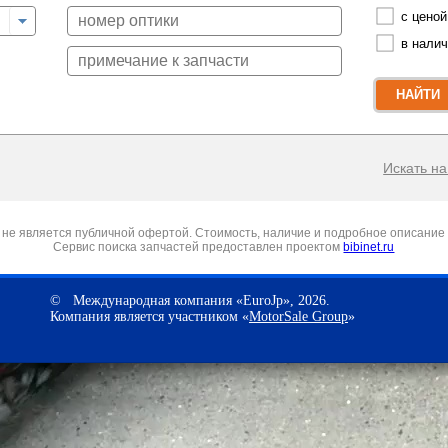
с ценой
в нали
НАЙТИ
Искать на 
не является публичной офертой. Стоимость, наличие и подробное описание 
Сервис поиска запчастей предоставлен проектом
bibinet.ru
© Международная компания «EuroJp», 2026.
Компания является участником «
MotorSale Group
»