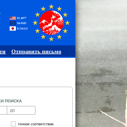
,
81.4077
94.0585
0.516121
ти
Отправить письмо
КИ ПОИСКА
точное соответствие