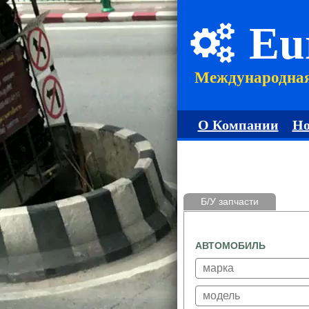
Eu
Международна
О Компании
Но
Б/У запчасти
АВТОМОБИЛЬ