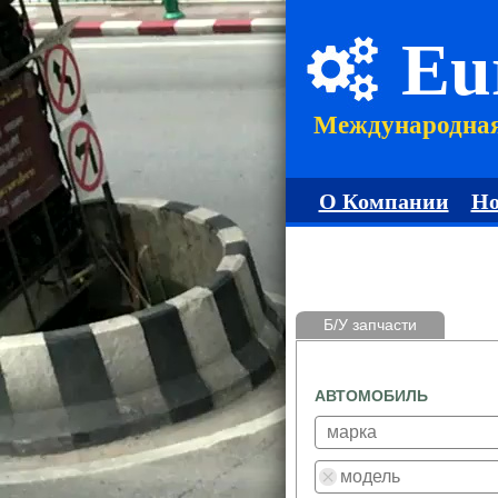
Eu
Международна
О Компании
Но
Б/У запчасти
АВТОМОБИЛЬ