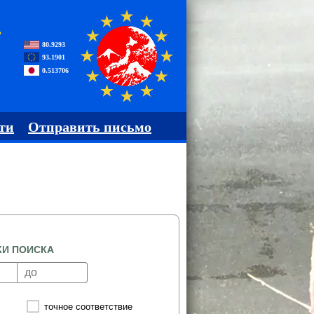
,
80.9293
93.1901
0.513706
ти
Отправить письмо
КИ ПОИСКА
точное соответствие