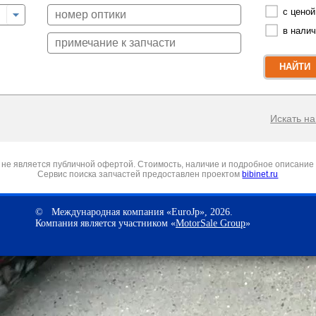
с ценой
в нали
НАЙТИ
Искать на 
не является публичной офертой. Стоимость, наличие и подробное описание 
Сервис поиска запчастей предоставлен проектом
bibinet.ru
© Международная компания «EuroJp», 2026.
Компания является участником «
MotorSale Group
»