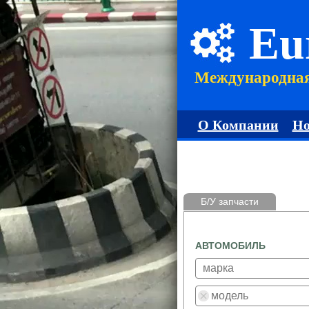
Eu
Международна
О Компании
Но
Б/У запчасти
АВТОМОБИЛЬ