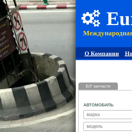
Eu
Международна
О Компании
Но
Б/У запчасти
АВТОМОБИЛЬ