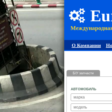
Eu
Международна
О Компании
Но
Б/У запчасти
АВТОМОБИЛЬ