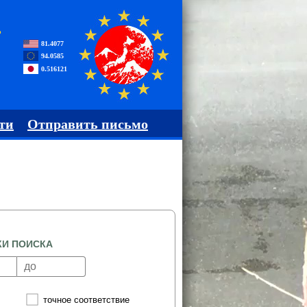
,
81.4077
94.0585
0.516121
ти
Отправить письмо
КИ ПОИСКА
точное соответствие