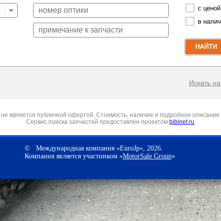
с ценой
в нали
НАЙТИ
Искать на 
не является публичной офертой. Стоимость, наличие и подробное описание 
Сервис поиска запчастей предоставлен проектом
bibinet.ru
© Международная компания «EuroJp», 2026.
Компания является участником «
MotorSale Group
»