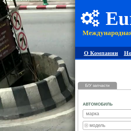
Eu
Международна
О Компании
Но
Б/У запчасти
АВТОМОБИЛЬ