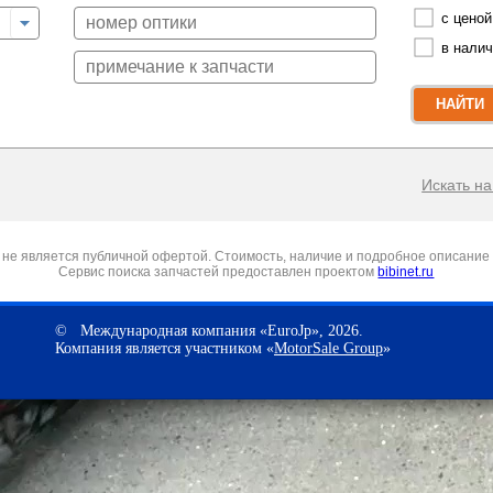
с ценой
в нали
НАЙТИ
Искать на 
не является публичной офертой. Стоимость, наличие и подробное описание 
Сервис поиска запчастей предоставлен проектом
bibinet.ru
© Международная компания «EuroJp», 2026.
Компания является участником «
MotorSale Group
»