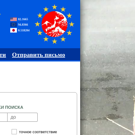
,
82.1665
94.8366
0.518204
ти
Отправить письмо
КИ ПОИСКА
точное соответствие