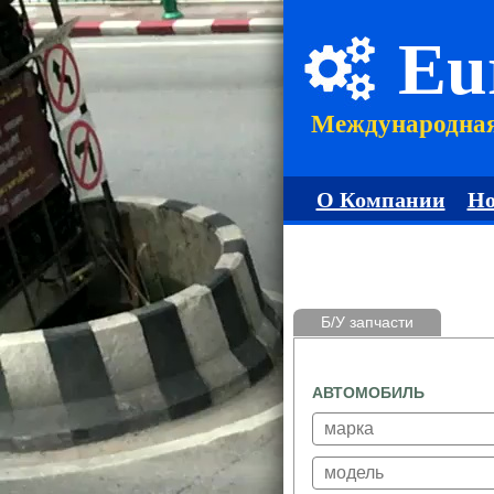
Eu
Международна
О Компании
Но
Б/У запчасти
АВТОМОБИЛЬ