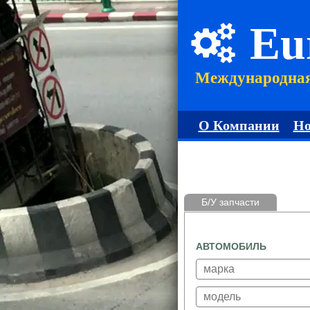
Eu
Международна
О Компании
Но
Б/У запчасти
АВТОМОБИЛЬ