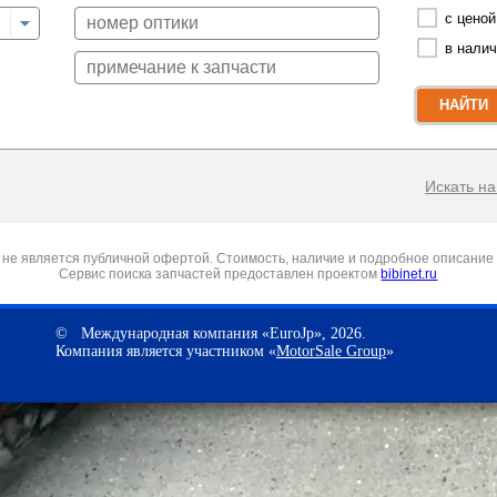
с ценой
в нали
НАЙТИ
Искать на 
не является публичной офертой. Стоимость, наличие и подробное описание 
Сервис поиска запчастей предоставлен проектом
bibinet.ru
© Международная компания «EuroJp», 2026.
Компания является участником «
MotorSale Group
»