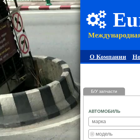
Eu
Международна
О Компании
Но
Б/У запчасти
АВТОМОБИЛЬ