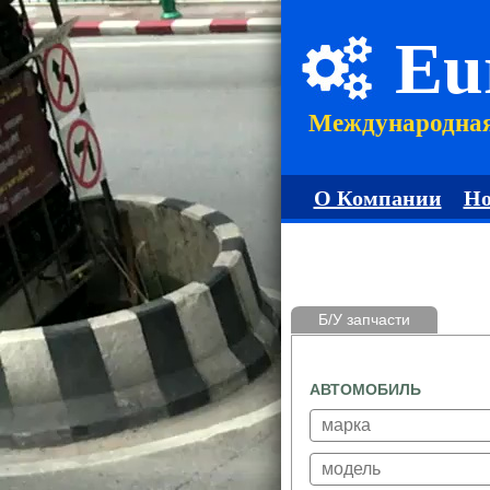
Eu
Международна
О Компании
Но
Б/У запчасти
АВТОМОБИЛЬ