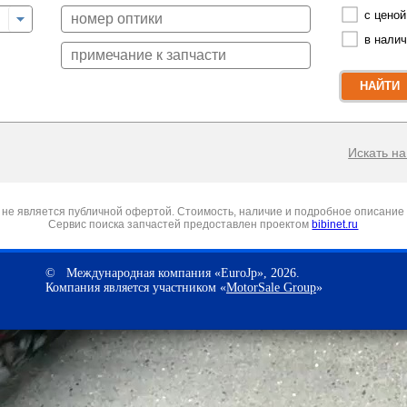
с ценой
в нали
НАЙТИ
Искать на 
не является публичной офертой. Стоимость, наличие и подробное описание 
Сервис поиска запчастей предоставлен проектом
bibinet.ru
© Международная компания «EuroJp», 2026.
Компания является участником «
MotorSale Group
»