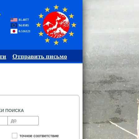
,
81.4077
94.0585
0.516121
ти
Отправить письмо
КИ ПОИСКА
точное соответствие