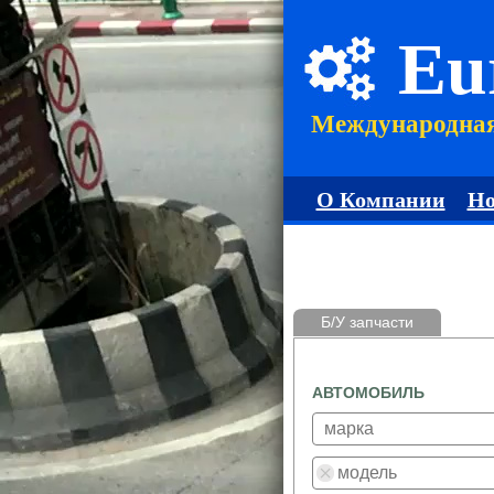
Eu
Международна
О Компании
Но
Б/У запчасти
АВТОМОБИЛЬ