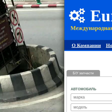
Eu
Международна
О Компании
Но
Б/У запчасти
АВТОМОБИЛЬ