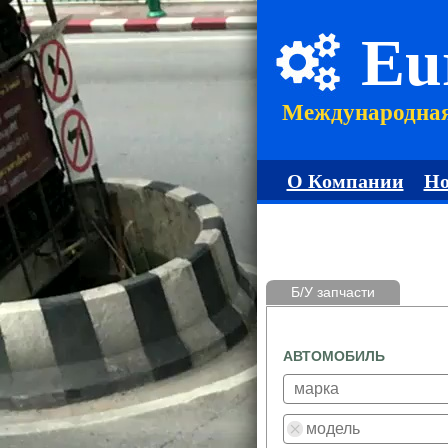
Eu
Международна
О Компании
Но
Б/У запчасти
АВТОМОБИЛЬ