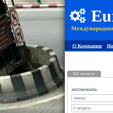
Eu
Международна
О Компании
Но
Б/У запчасти
АВТОМОБИЛЬ