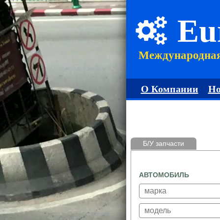
Eu
Международна
О Компании
Но
Б/У запчасти
АВТОМОБИЛЬ