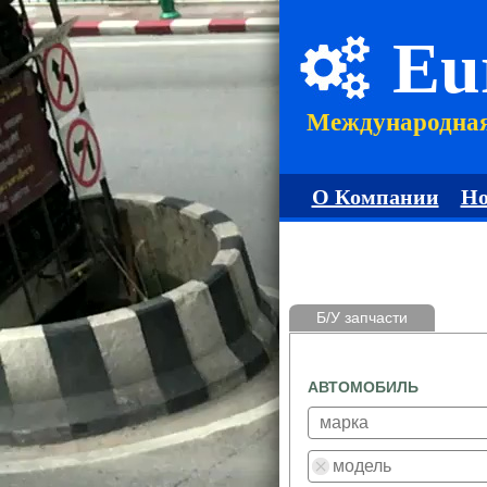
Eu
Международна
О Компании
Но
Б/У запчасти
АВТОМОБИЛЬ