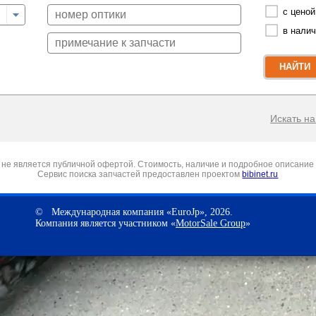
с ценой
в нали
НАЙТИ
Искать на 
не является публичной офертой. Стоимость, наличие и подробное описание 
Сервис поиска запчастей предоставлен проектом
bibinet.ru
© Международная компания «EuroJp», 2026.
Компания является участником «
MotorSale Group
»