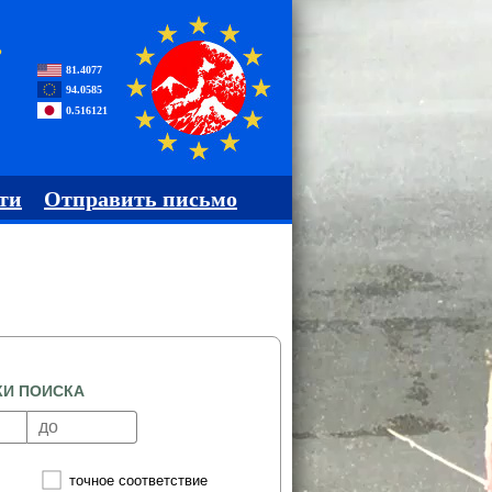
,
81.4077
94.0585
0.516121
ти
Отправить письмо
КИ ПОИСКА
точное соответствие