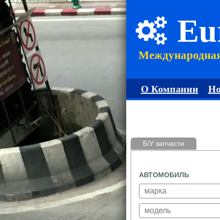
Eu
Международна
О Компании
Но
Б/У запчасти
АВТОМОБИЛЬ