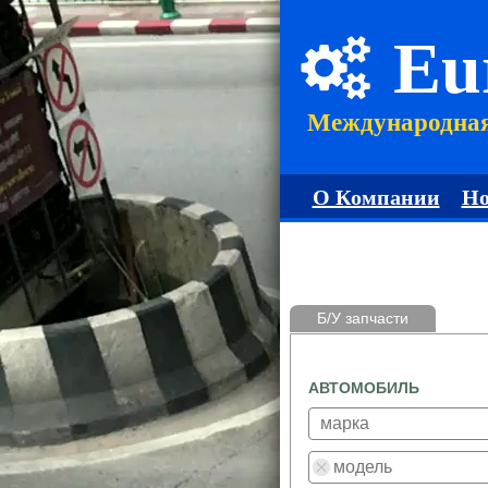
Eu
Международна
О Компании
Но
Б/У запчасти
АВТОМОБИЛЬ