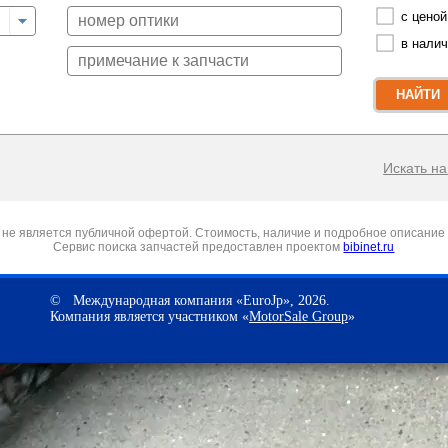
с ценой
в нали
НАЙТИ
Искать на 
не является публичной офертой. Стоимость, наличие и подробное описание 
Сервис поиска запчастей предоставлен проектом
bibinet.ru
© Международная компания «EuroJp», 2026.
Компания является участником «
MotorSale Group
»