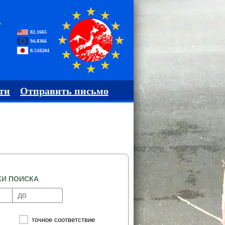
,
82.1665
94.8366
0.518204
ти
Отправить письмо
КИ ПОИСКА
точное соответствие