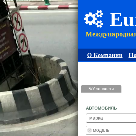
Eu
Международна
О Компании
Но
Б/У запчасти
АВТОМОБИЛЬ